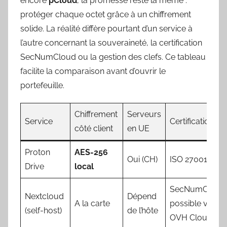
encore
pCloud
, la promesse reste la même :
protéger chaque octet grâce à un chiffrement
solide. La réalité diffère pourtant d’un service à
l’autre concernant la souveraineté, la certification
SecNumCloud ou la gestion des clefs. Ce tableau
facilite la comparaison avant d’ouvrir le
portefeuille.
Chiffrement
Serveurs
Service
Certification
côté client
en UE
Proton
AES-256
Oui (CH)
ISO 27001
Drive
local
SecNumCloud
Nextcloud
Dépend
A la carte
possible via
(self-host)
de l’hôte
OVH Cloud