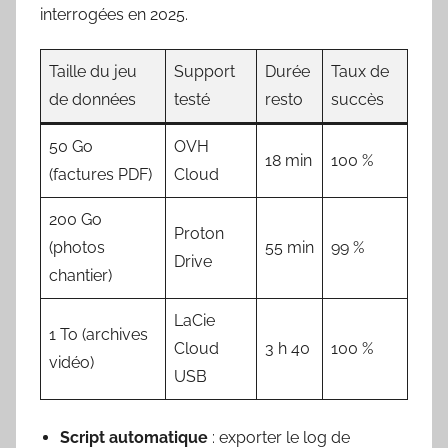
interrogées en 2025.
Taille du jeu
Support
Durée
Taux de
de données
testé
resto
succès
50 Go
OVH
18 min
100 %
(factures PDF)
Cloud
200 Go
Proton
(photos
55 min
99 %
Drive
chantier)
LaCie
1 To (archives
Cloud
3 h 40
100 %
vidéo)
USB
Script automatique
: exporter le log de