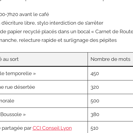
00-7h20 avant le café
d’écriture libre, stylo interdiction de s’arrêter
 de papier recyclé placés dans un bocal « Carnet de Rout
imanche, relecture rapide et surlignage des pépites
é au sort
Nombre de mots
le temporelle »
450
ne rue désertée
320
morale
500
 Boussole »
380
é partagée par
CCI Conseil Lyon
510