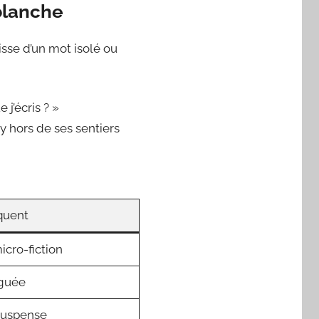
 blanche
isse d’un mot isolé ou
j’écris ? »
y hors de ses sentiers
quent
cro-fiction
oguée
suspense