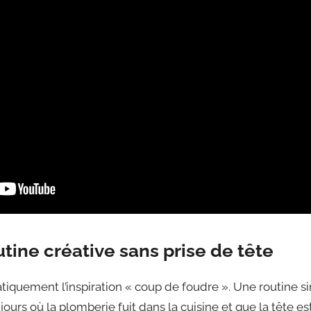
utine créative sans prise de tête
tiquement l’inspiration « coup de foudre ». Une routine sim
urs où la plomberie fuit dans la cuisine et que la tête est 