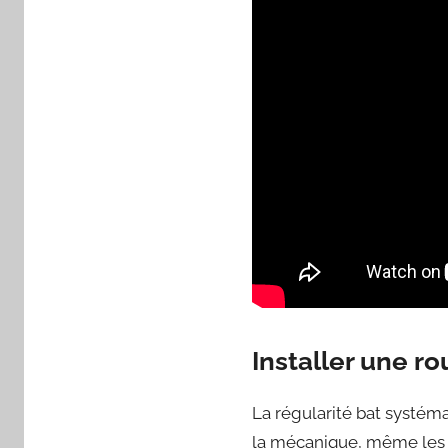
Installer une ro
La régularité bat systéma
la mécanique, même les jo