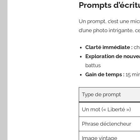
Prompts d’écritu
Un prompt, c’est une micr
d’une photo intrigante, c
Clarté immédiate :
cho
Exploration de nouve
battus
Gain de temps :
15 min
Type de prompt
Un mot (« Liberté »)
Phrase déclencheur
Image vintage