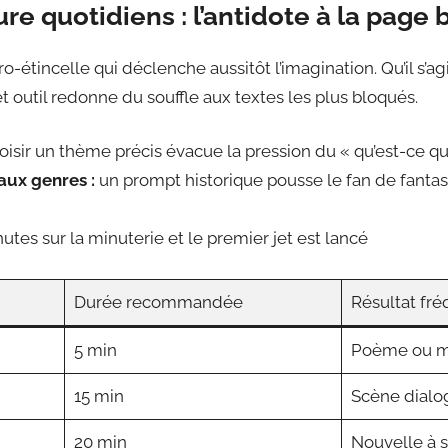
re quotidiens : l’antidote à la page
o-étincelle qui déclenche aussitôt l’imagination. Qu’il s’ag
et outil redonne du souffle aux textes les plus bloqués.
isir un thème précis évacue la pression du « qu’est-ce que 
aux genres :
un prompt historique pousse le fan de fantas
utes sur la minuterie et le premier jet est lancé
Durée recommandée
Résultat fré
5 min
Poème ou mi
15 min
Scène dial
20 min
Nouvelle à 