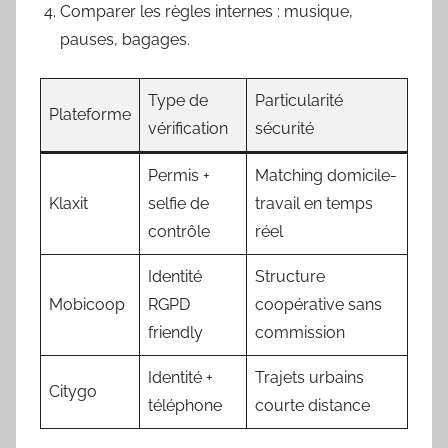
Comparer les règles internes : musique,
pauses, bagages.
Type de
Particularité
Plateforme
vérification
sécurité
Permis +
Matching domicile-
Klaxit
selfie de
travail en temps
contrôle
réel
Identité
Structure
Mobicoop
RGPD
coopérative sans
friendly
commission
Identité +
Trajets urbains
Citygo
téléphone
courte distance