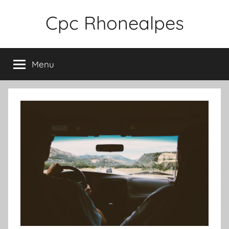
Aller
Cpc Rhonealpes
au
contenu
Menu