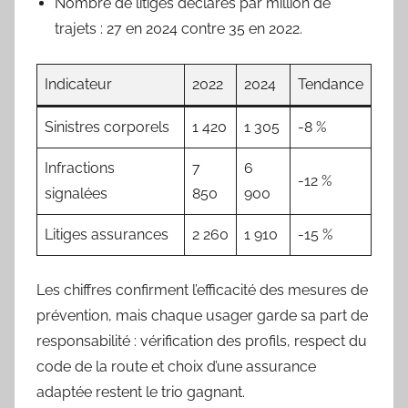
Nombre de litiges déclarés par million de
trajets : 27 en 2024 contre 35 en 2022.
Indicateur
2022
2024
Tendance
Sinistres corporels
1 420
1 305
-8 %
Infractions
7
6
-12 %
signalées
850
900
Litiges assurances
2 260
1 910
-15 %
Les chiffres confirment l’efficacité des mesures de
prévention, mais chaque usager garde sa part de
responsabilité : vérification des profils, respect du
code de la route et choix d’une assurance
adaptée restent le trio gagnant.