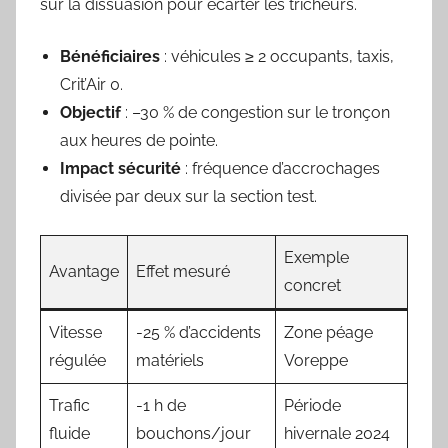
sur la dissuasion pour écarter les tricheurs.
Bénéficiaires
: véhicules ≥ 2 occupants, taxis,
Crit’Air 0.
Objectif
: –30 % de congestion sur le tronçon
aux heures de pointe.
Impact sécurité
: fréquence d’accrochages
divisée par deux sur la section test.
Exemple
Avantage
Effet mesuré
concret
Vitesse
-25 % d’accidents
Zone péage
régulée
matériels
Voreppe
Trafic
-1 h de
Période
fluide
bouchons/jour
hivernale 2024