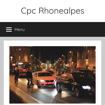
Aller
Cpc Rhonealpes
au
contenu
Menu