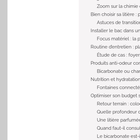
Zoom sur la chimie d
Bien choisir sa litièr
Astuces de transitio
Installer le bac dans un 
Focus matériel : la p
Routine d’entretien : 
Étude de cas : foyer
Produits anti-odeur co
Bicarbonate ou cha
Nutrition et hydratatio
Fontaines connectée
Optimiser son budget sa
Retour terrain : col
Quelle profondeur de
Une litière parfumée
Quand faut-il consul
Le bicarbonate est-i