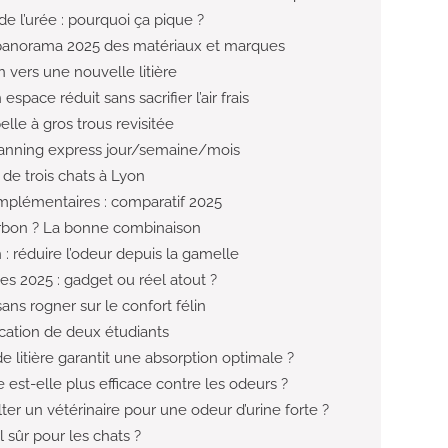
e l’urée : pourquoi ça pique ?
e : panorama 2025 des matériaux et marques
n vers une nouvelle litière
espace réduit sans sacrifier l’air frais
elle à gros trous revisitée
planning express jour/semaine/mois
 de trois chats à Lyon
mplémentaires : comparatif 2025
rbon ? La bonne combinaison
n : réduire l’odeur depuis la gamelle
s 2025 : gadget ou réel atout ?
ns rogner sur le confort félin
ocation de deux étudiants
 litière garantit une absorption optimale ?
 est-elle plus efficace contre les odeurs ?
ter un vétérinaire pour une odeur d’urine forte ?
l sûr pour les chats ?