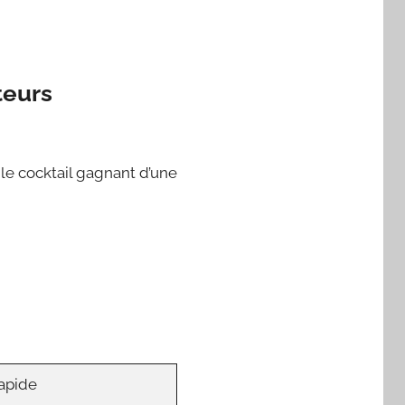
teurs
 le cocktail gagnant d’une
apide