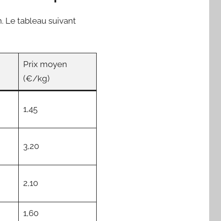
n. Le tableau suivant
Prix moyen
(€/kg)
1,45
3,20
2,10
1,60