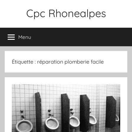
Aller
Cpc Rhonealpes
au
contenu
Menu
Étiquette :
réparation plomberie facile