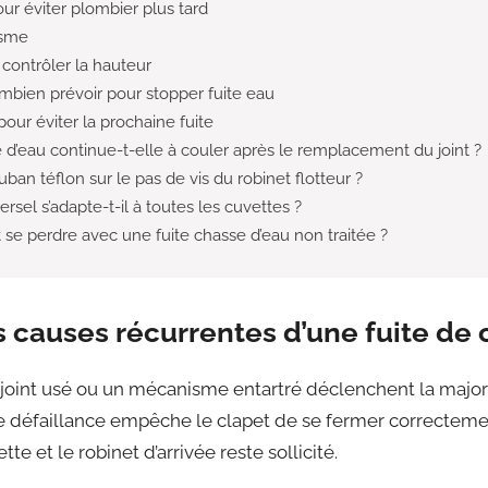
pour éviter plombier plus tard
isme
contrôler la hauteur
ombien prévoir pour stopper fuite eau
our éviter la prochaine fuite
d’eau continue-t-elle à couler après le remplacement du joint ?
uban téflon sur le pas de vis du robinet flotteur ?
sel s’adapte-t-il à toutes les cuvettes ?
se perdre avec une fuite chasse d’eau non traitée ?
causes récurrentes d’une fuite de 
n joint usé ou un mécanisme entartré déclenchent la majo
e défaillance empêche le clapet de se fermer correctement 
te et le robinet d’arrivée reste sollicité.