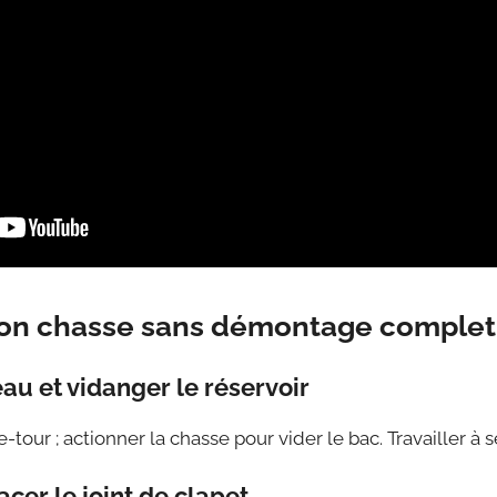
ion chasse sans démontage complet
eau et vidanger le réservoir
tour ; actionner la chasse pour vider le bac. Travailler à s
cer le joint de clapet