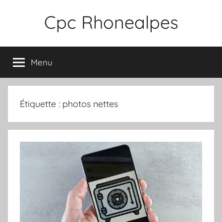
Aller
Cpc Rhonealpes
au
contenu
Menu
Étiquette :
photos nettes