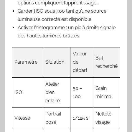
options compliquent l’apprentissage.
Garder l’ISO sous 400 tant qu’une source
lumineuse correcte est disponible.
Activer l’histogramme : un pic à droite signale
des hautes lumières brûlées.
Valeur
But
Paramètre
Situation
de
recherché
départ
Atelier
50 –
Grain
ISO
bien
100
minimal
éclairé
Portrait
Netteté
Vitesse
1/125 s
posé
visage