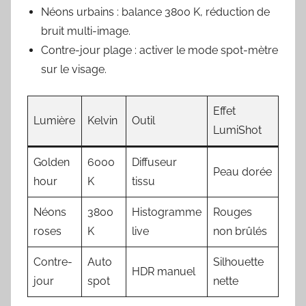
Néons urbains : balance 3800 K, réduction de
bruit multi-image.
Contre-jour plage : activer le mode spot-mètre
sur le visage.
Effet
Lumière
Kelvin
Outil
LumiShot
Golden
6000
Diffuseur
Peau dorée
hour
K
tissu
Néons
3800
Histogramme
Rouges
roses
K
live
non brûlés
Contre-
Auto
Silhouette
HDR manuel
jour
spot
nette