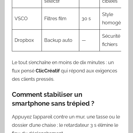
sélectif
ciblées
Style
VSCO
Filtres film
30 s
homogène
Sécurité
Dropbox
Backup auto
—
fichiers
Le tout s’enchaîne en moins de dix minutes : un
flux pensé
ClicCréatif
qui répond aux exigences
des clients pressés.
Comment stabiliser un
smartphone sans trépied ?
Appuyez l’appareil contre un mur, une tasse ou le
dossier d’une chaise ; le retardateur 3 s élimine le