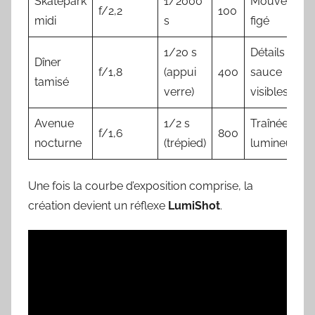
Skatepark
1/2000
Mouvement
f/2,2
100
midi
s
figé
1/20 s
Détails
Dîner
f/1,8
(appui
400
sauce
tamisé
verre)
visibles
Avenue
1/2 s
Traînées
f/1,6
800
nocturne
(trépied)
lumineuses
Une fois la courbe d’exposition comprise, la
création devient un réflexe
LumiShot
.