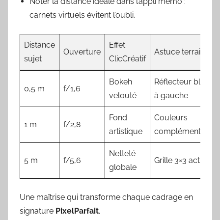
Noter la distance idéale dans l’appli mémo :
carnets virtuels évitent l’oubli.
Distance
Effet
Ouverture
Astuce terrain
sujet
ClicCréatif
Bokeh
Réflecteur blanc
0,5 m
f/1,6
velouté
à gauche
Fond
Couleurs
1 m
f/2,8
artistique
complémentaires
Netteté
5 m
f/5,6
Grille 3×3 activée
globale
Une maîtrise qui transforme chaque cadrage en
signature
PixelParfait
.