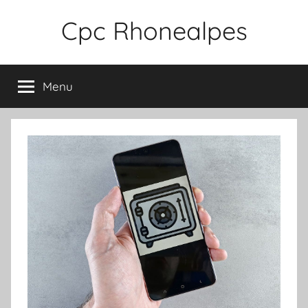
Aller
Cpc Rhonealpes
au
contenu
Menu