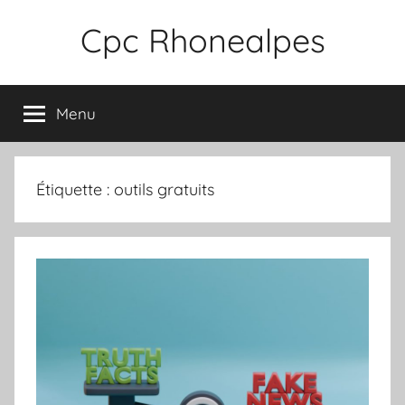
Aller
Cpc Rhonealpes
au
contenu
Menu
Étiquette :
outils gratuits