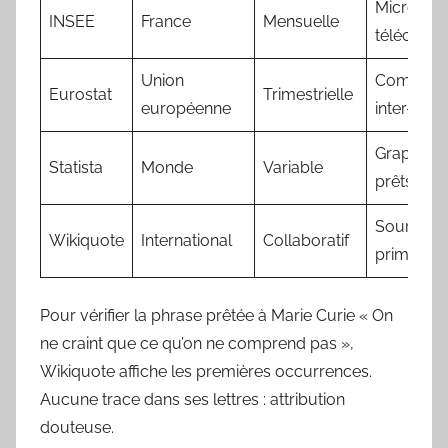
Micro-do
INSEE
France
Mensuelle
télécharg
Union
Comparai
Eurostat
Trimestrielle
européenne
inter-pay
Graphiqu
Statista
Monde
Variable
prêts à l’
Sources
Wikiquote
International
Collaboratif
primaires 
Pour vérifier la phrase prêtée à Marie Curie « On
ne craint que ce qu’on ne comprend pas »,
Wikiquote affiche les premières occurrences.
Aucune trace dans ses lettres : attribution
douteuse.