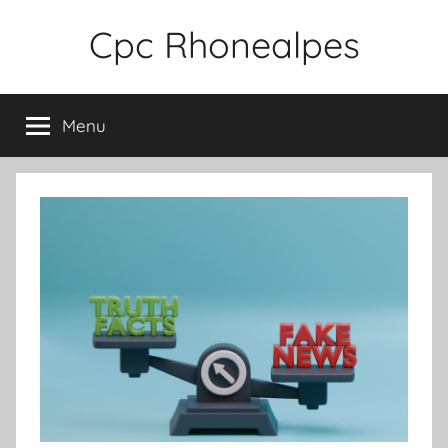
Aller
Cpc Rhonealpes
au
contenu
Menu