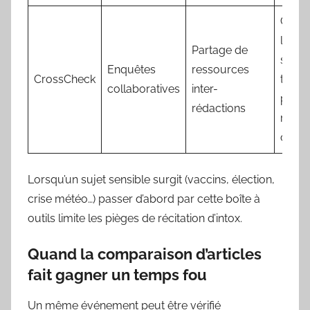
Consu
les fi
Partage de
story
Enquêtes
ressources
CrossCheck
track
collaboratives
inter-
pour
rédactions
remon
chron
Lorsqu’un sujet sensible surgit (vaccins, élection,
crise météo…) passer d’abord par cette boîte à
outils limite les pièges de récitation d’intox.
Quand la comparaison d’articles
fait gagner un temps fou
Un même événement peut être vérifié