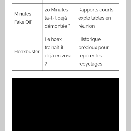
20 Minutes
Rapports courts,
Minutes
l’a-t-il déjà
exploitables en
Fake Off
démontée ?
réunion
Le hoax
Historique
traînait-il
précieux pour
Hoaxbuster
déjà en 2012
repérer les
?
recyclages