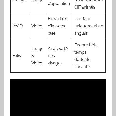
d’apparition
GIF animés
Extraction
Interface
InVID
Vidéo
d’images
uniquement en
clés
anglais
Encore bêta :
Image
Analyse IA
temps
Faky
&
des
d’attente
Vidéo
visages
variable