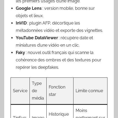
les premiers usages d’une image.
Google Lens
: version mobile, bonne sur
objets et lieux.
InVID
: plugin AFP, décortique les
métadonnées vidéo et exporte des vignettes.
YouTube DataViewer
: récupère date et
miniatures d’une vidéo en un clic.
Faky
: nouvel outil français qui scanne la
cohérence des ombres et des textures pour
repérer les deepfakes.
Type
Fonction
Service
de
Limite connue
star
média
Moins
Historique
TinEye
Image
performant sur