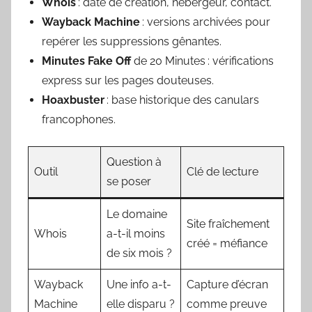
Whois
: date de création, hébergeur, contact.
Wayback Machine
: versions archivées pour
repérer les suppressions gênantes.
Minutes Fake Off
de 20 Minutes : vérifications
express sur les pages douteuses.
Hoaxbuster
: base historique des canulars
francophones.
Question à
Outil
Clé de lecture
se poser
Le domaine
Site fraîchement
Whois
a-t-il moins
créé = méfiance
de six mois ?
Wayback
Une info a-t-
Capture d’écran
Machine
elle disparu ?
comme preuve