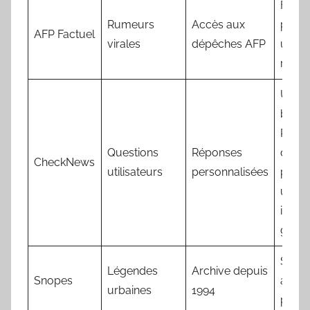
Filtre
Rumeurs
Accès aux
pays 
AFP Factuel
virales
dépêches AFP
une l
rapid
Utilise
bouto
Posez
Questions
Réponses
quest
CheckNews
utilisateurs
personnalisées
pour 
une
invest
gratui
S’abo
Légendes
Archive depuis
Snopes
aux a
urbaines
1994
par t