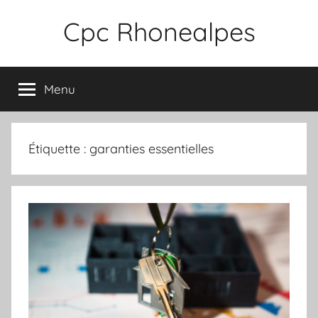
Aller
Cpc Rhonealpes
au
contenu
Menu
Étiquette :
garanties essentielles