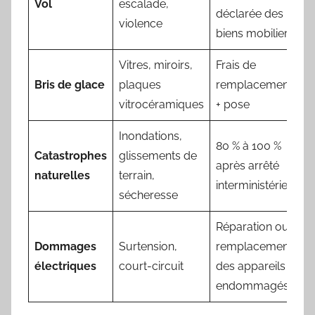
Vol
escalade,
déclarée des
violence
biens mobiliers
Vitres, miroirs,
Frais de
Bris de glace
plaques
remplacement
vitrocéramiques
+ pose
Inondations,
80 % à 100 %
Catastrophes
glissements de
après arrêté
naturelles
terrain,
interministériel
sécheresse
Réparation ou
Dommages
Surtension,
remplacement
électriques
court-circuit
des appareils
endommagés