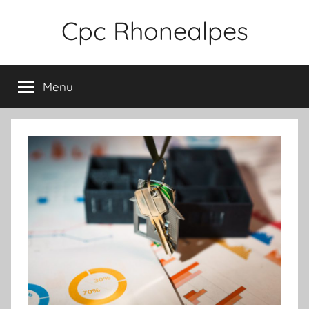
Aller
Cpc Rhonealpes
au
contenu
Menu