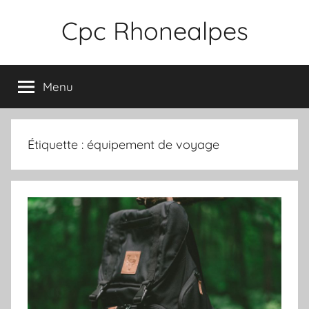
Aller
Cpc Rhonealpes
au
contenu
Menu
Étiquette :
équipement de voyage