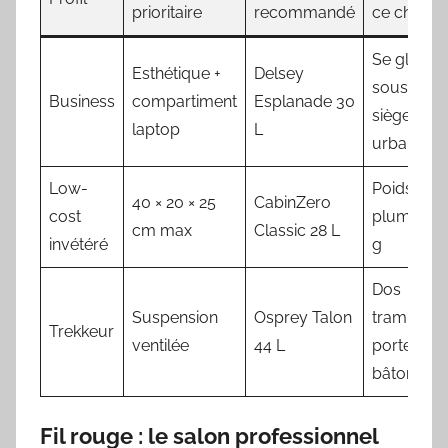
prioritaire
recommandé
ce choix
Se glisse
Esthétique +
Delsey
sous le
Business
compartiment
Esplanade 30
siège, loo
laptop
L
urbain
Low-
Poids
40 × 20 × 25
CabinZero
cost
plume 60
cm max
Classic 28 L
invétéré
g
Dos
Suspension
Osprey Talon
trampolin
Trekkeur
ventilée
44 L
porte-
bâtons
Fil rouge : le salon professionnel