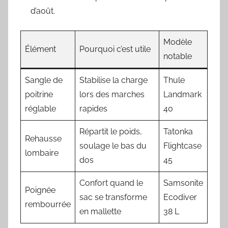
d’août.
Modèle
Élément
Pourquoi c’est utile
notable
Sangle de
Stabilise la charge
Thule
poitrine
lors des marches
Landmark
réglable
rapides
40
Répartit le poids,
Tatonka
Rehausse
soulage le bas du
Flightcase
lombaire
dos
45
Confort quand le
Samsonite
Poignée
sac se transforme
Ecodiver
rembourrée
en mallette
38 L