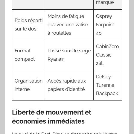
marque
Moins de fatigue
Osprey
Poids réparti
qu’avec une valise
Farpoint
sur le dos
à roulettes
40
CabinZero
Format
Passe sous le siège
Classic
compact
Ryanair
28L
Delsey
Organisation
Accès rapide aux
Turenne
interne
papiers d’identité
Backpack
Liberté de mouvement et
économies immédiates