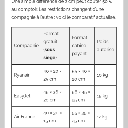
Une simple différence de 2 cm peut coûter 50 €
au comptoir. Les restrictions changent d’une
compagnie à l’autre ; voici le comparatif actualisé.
Format
Format
gratuit
Poids
Compagnie
cabine
(
sous
autorisé
payant
siège
)
40 × 20 ×
55 × 40 ×
Ryanair
10 kg
25 cm
20 cm
45 × 36 ×
56 × 45 ×
EasyJet
15 kg
20 cm
25 cm
40 × 30 ×
55 × 35 ×
Air France
12 kg
15 cm
25 cm