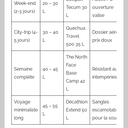
Week-end
20 – 30
Tecum 30
ouverture
(2-3 jours)
L
L
valise
Quechua
City-trip (4-
30 – 40
Dossier aéré,
Travel
5 jours)
L
prix doux
500 35 L
The North
Face
Semaine
40 – 45
Résistant aux
Base
complète
L
intempéries
Camp 42
L
Voyage
Décathlon
Sangles
45 – 55
minimaliste
Extend 50
escamotables
L
long
L
pour la soute