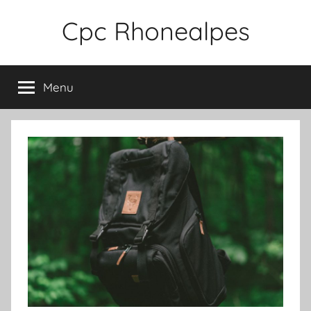
Aller
Cpc Rhonealpes
au
contenu
Menu