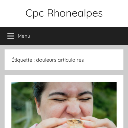
Aller
Cpc Rhonealpes
au
contenu
Menu
Étiquette :
douleurs articulaires