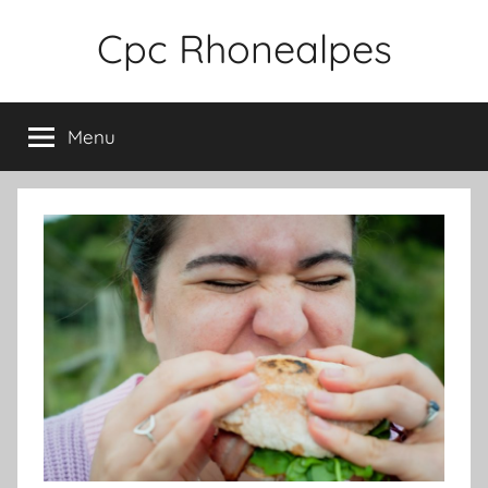
Aller
Cpc Rhonealpes
au
contenu
Menu