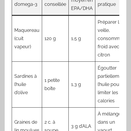
moyen en
d’omega-3
conseillée
pratique
EPA/DHA
Préparer la
Maquereau
veille,
(cuit
120 g
1,5 g
consommer
vapeur)
froid avec
citron
Égoutter
Sardines à
partiellement
1 petite
l’huile
1,3 g
l’huile pour
boîte
d’olive
limiter les
calories
À mélanger
Graines de
2 c. à
dans un
3 g d’ALA
lin moulues
soupe
yaourt