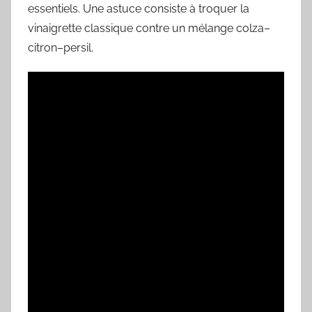
essentiels. Une astuce consiste à troquer la
vinaigrette classique contre un mélange colza–
citron–persil.