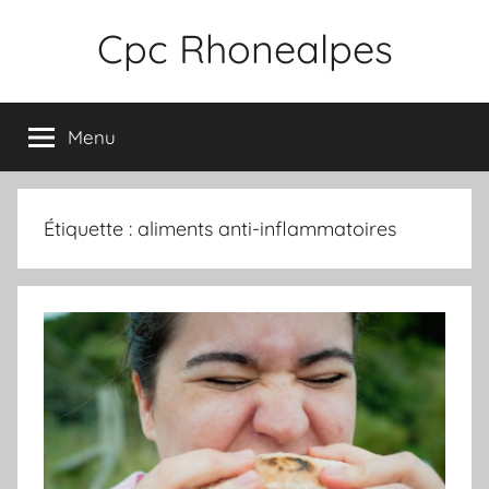
Aller
Cpc Rhonealpes
au
contenu
Menu
Étiquette :
aliments anti-inflammatoires