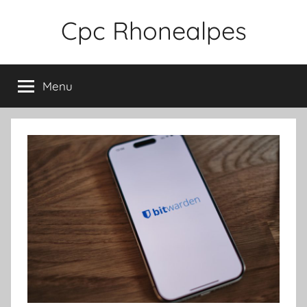
Aller
Cpc Rhonealpes
au
contenu
Menu