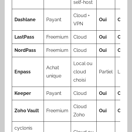
self-host
Cloud +
Dashlane
Payant
Oui
Oui
VPN
LastPass
Freemium
Cloud
Oui
Oui
NordPass
Freemium
Cloud
Oui
Oui
Local ou
Achat
Enpass
cloud
Partiel
Limité
unique
choisi
Keeper
Payant
Cloud
Oui
Oui
Cloud
Zoho Vault
Freemium
Oui
Oui
Zoho
cyclonis