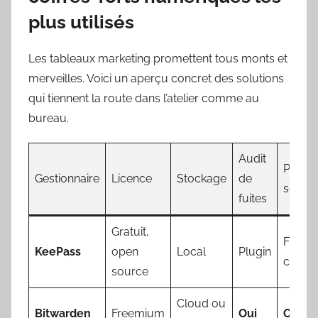
plus utilisés
Les tableaux marketing promettent tous monts et
merveilles. Voici un aperçu concret des solutions
qui tiennent la route dans l’atelier comme au
bureau.
Audit
Parta
Gestionnaire
Licence
Stockage
de
sécuri
fuites
Gratuit,
Fichier
KeePass
open
Local
Plugin
chiffré
source
Cloud ou
Bitwarden
Freemium
Oui
Oui