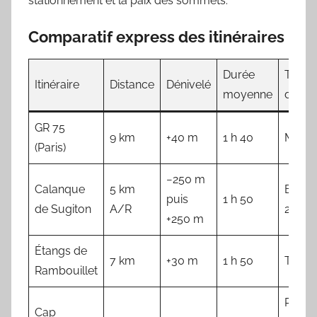
stationnement et la paix des sommets.
Comparatif express des itinéraires
Durée
Type
Itinéraire
Distance
Dénivelé
moyenne
d’acc
GR 75
9 km
+40 m
1 h 40
Métr
(Paris)
−250 m
Calanque
5 km
Bus 
puis
1 h 50
de Sugiton
A/R
21
+250 m
Étangs de
7 km
+30 m
1 h 50
TER N
Rambouillet
Parki
Cap