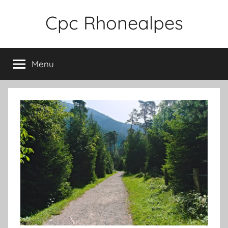
Aller
Cpc Rhonealpes
au
contenu
Menu