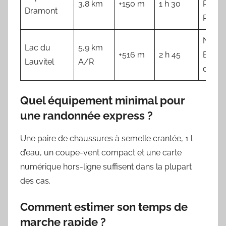
3,8 km
+150 m
1 h 30
Port 
Dramont
Pouss
Navet
Lac du
5,9 km
+516 m
2 h 45
Bourg
Lauvitel
A/R
d’Oisa
Quel équipement minimal pour
une randonnée express ?
Une paire de chaussures à semelle crantée, 1 l
d’eau, un coupe-vent compact et une carte
numérique hors-ligne suffisent dans la plupart
des cas.
Comment estimer son temps de
marche rapide ?