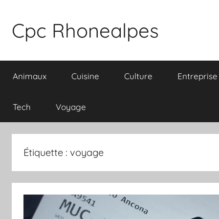
Aller
au
Cpc Rhonealpes
contenu
Animaux
Cuisine
Culture
Entreprise
Tech
Voyage
Étiquette :
voyage