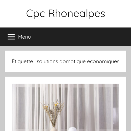
Aller
Cpc Rhonealpes
au
contenu
Menu
Étiquette :
solutions domotique économiques