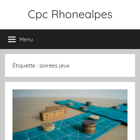
Aller
Cpc Rhonealpes
au
contenu
Menu
Étiquette :
soirées jeux