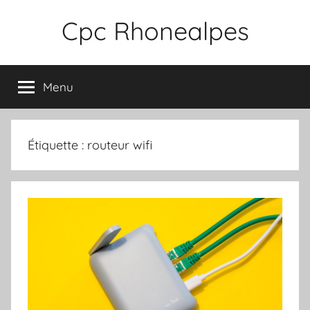
Aller
Cpc Rhonealpes
au
contenu
Menu
Étiquette :
routeur wifi