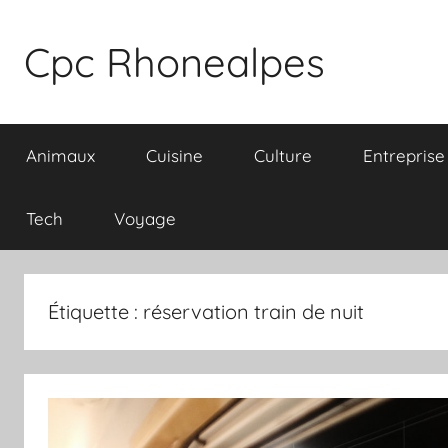
Aller
au
Cpc Rhonealpes
contenu
Animaux
Cuisine
Culture
Entreprise
Tech
Voyage
Étiquette :
réservation train de nuit