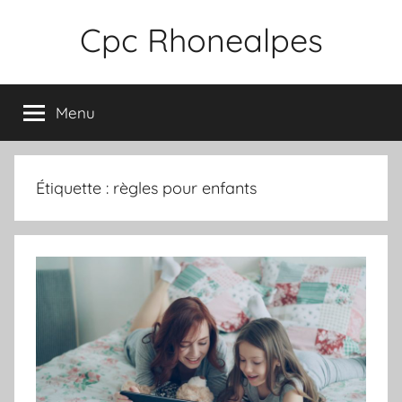
Aller
Cpc Rhonealpes
au
contenu
Menu
Étiquette :
règles pour enfants