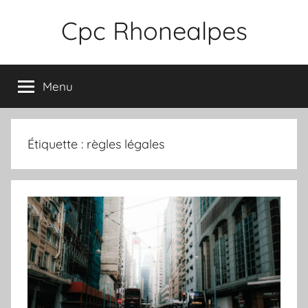
Aller
Cpc Rhonealpes
au
contenu
Menu
Étiquette :
règles légales