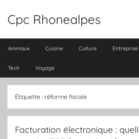
Aller
au
Cpc Rhonealpes
contenu
Animaux
Cuisine
Culture
Entreprise
Tech
Voyage
Étiquette :
réforme fiscale
Facturation électronique : quel