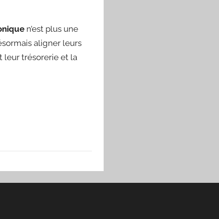
onique
n’est plus une
ésormais aligner leurs
 leur trésorerie et la