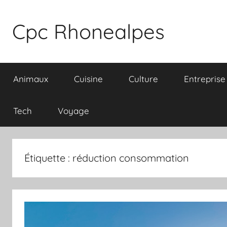
Aller
au
Cpc Rhonealpes
contenu
Animaux
Cuisine
Culture
Entreprise
Tech
Voyage
Étiquette :
réduction consommation