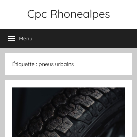
Aller
Cpc Rhonealpes
au
contenu
Menu
Étiquette :
pneus urbains