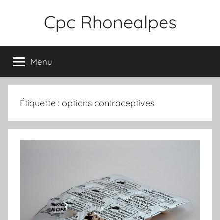
Aller
Cpc Rhonealpes
au
contenu
Menu
Étiquette :
options contraceptives