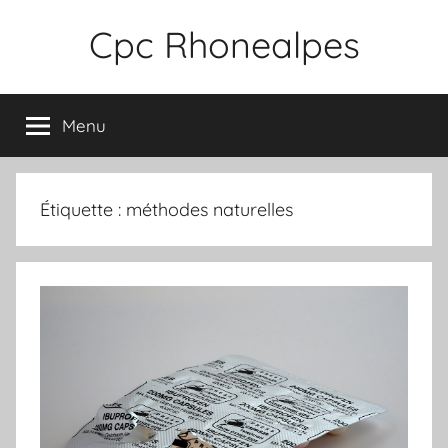
Aller
Cpc Rhonealpes
au
contenu
Menu
Étiquette :
méthodes naturelles