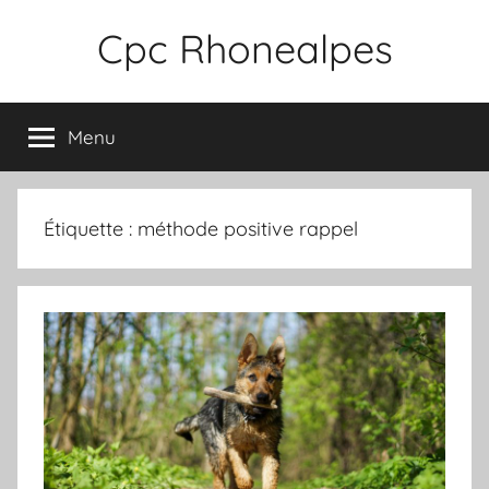
Aller
Cpc Rhonealpes
au
contenu
Menu
Étiquette :
méthode positive rappel