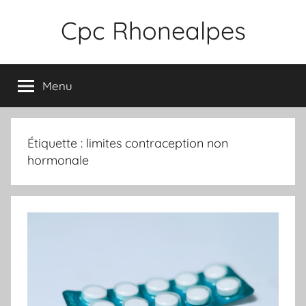
Aller
Cpc Rhonealpes
au
contenu
Menu
Étiquette :
limites contraception non
hormonale