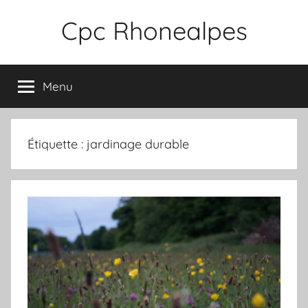
Aller
Cpc Rhonealpes
au
contenu
Menu
Étiquette :
jardinage durable