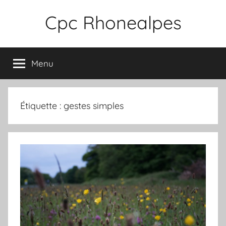
Aller
Cpc Rhonealpes
au
contenu
Menu
Étiquette :
gestes simples