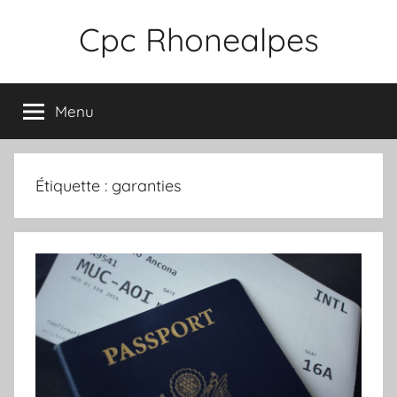
Aller
Cpc Rhonealpes
au
contenu
Menu
Étiquette :
garanties