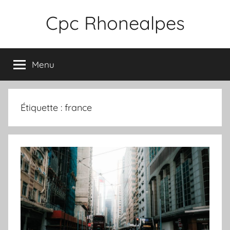
Aller
Cpc Rhonealpes
au
contenu
Menu
Étiquette :
france