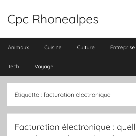
Aller
au
Cpc Rhonealpes
contenu
Animaux
Cuisine
Culture
Entreprise
Tech
Voyage
Étiquette :
facturation électronique
Facturation électronique : quel