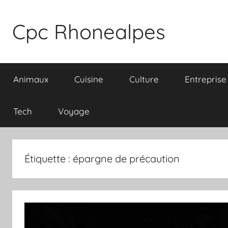
Aller
au
Cpc Rhonealpes
contenu
Animaux
Cuisine
Culture
Entreprise
Tech
Voyage
Étiquette :
épargne de précaution