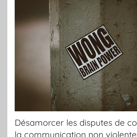
Désamorcer les disputes de co
la communication non violente