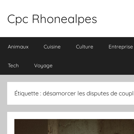
Aller
au
Cpc Rhonealpes
contenu
Animaux
Cuisine
Culture
Entreprise
Tech
Voyage
Étiquette :
désamorcer les disputes de coup