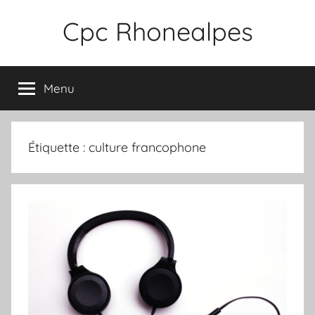
Aller
Cpc Rhonealpes
au
contenu
Menu
Étiquette :
culture francophone