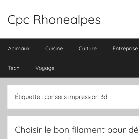
Aller
au
Cpc Rhonealpes
contenu
Animaux
Cuisine
Culture
Entreprise
Tech
Voyage
Étiquette :
conseils impression 3d
Choisir le bon filament pour d