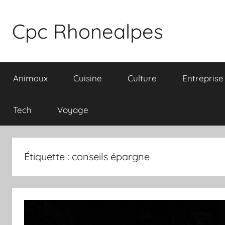
Aller
au
Cpc Rhonealpes
contenu
Animaux
Cuisine
Culture
Entreprise
Tech
Voyage
Étiquette :
conseils épargne