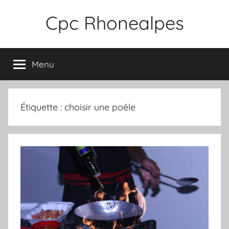
Aller
Cpc Rhonealpes
au
contenu
Menu
Étiquette :
choisir une poêle