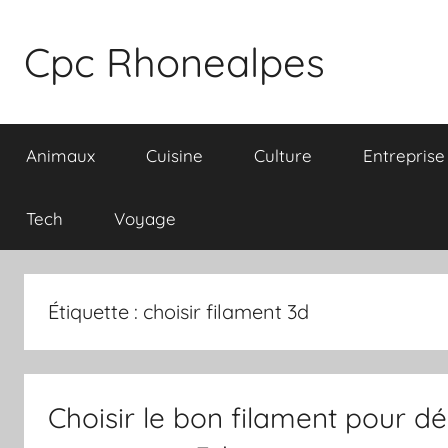
Aller
au
Cpc Rhonealpes
contenu
Animaux
Cuisine
Culture
Entreprise
Tech
Voyage
Étiquette :
choisir filament 3d
Choisir le bon filament pour d