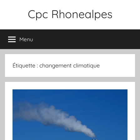
Aller
Cpc Rhonealpes
au
contenu
Menu
Étiquette :
changement climatique