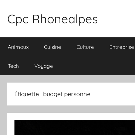
Aller
au
Cpc Rhonealpes
contenu
Animaux
Cuisine
Culture
Entreprise
Tech
Voyage
Étiquette :
budget personnel