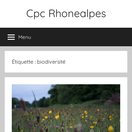
Aller
Cpc Rhonealpes
au
contenu
Menu
Étiquette :
biodiversité