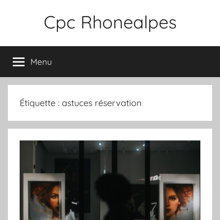
Aller
Cpc Rhonealpes
au
contenu
Menu
Étiquette :
astuces réservation